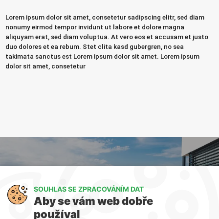
Lorem ipsum dolor sit amet, consetetur sadipscing elitr, sed diam
nonumy eirmod tempor invidunt ut labore et dolore magna
aliquyam erat, sed diam voluptua. At vero eos et accusam et justo
duo dolores et ea rebum. Stet clita kasd gubergren, no sea
takimata sanctus est Lorem ipsum dolor sit amet. Lorem ipsum
dolor sit amet, consetetur
Nějaký název sekce
SOUHLAS SE ZPRACOVÁNÍM DAT
Aby se vám web dobře
Lorem ipsum dolor sit amet
používal
Ut et massa mi liquam