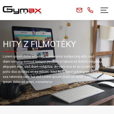
HITY Z FILMOTÉKY
Lorem ipsum dolor sit amet, consetetur sadipscing elitr, sed
diam nonumy eirmod tempor invidunt ut labore et dolore magna
aliquyam erat, sed diam voluptua. At vero eos et accusam et
justo duo dolores et ea rebum. Stet clita kasd gubergren, no
sea takimata sanctus est Lorem ipsum dolor sit amet. Lorem
ipsum dolor sit amet, consetetur