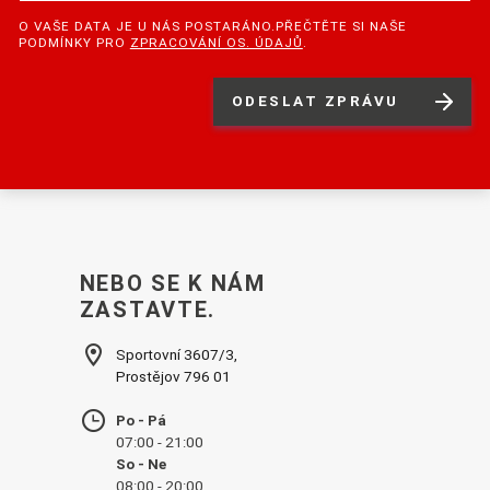
O VAŠE DATA JE U NÁS POSTARÁNO.PŘEČTĚTE SI NAŠE
PODMÍNKY PRO
ZPRACOVÁNÍ OS. ÚDAJŮ
.
NEBO SE K NÁM
ZASTAVTE.
Sportovní 3607/3,
Prostějov 796 01
Po - Pá
07:00 - 21:00
So - Ne
08:00 - 20:00