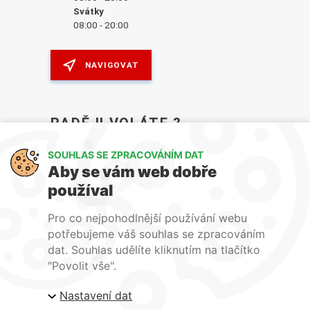
Svátky
08:00 - 20:00
NAVIGOVAT
RADĚJI VOLÁTE ?
VOLEJTE V PRACOVNÍ DNY OD 7:30–17:30
SOUHLAS SE ZPRACOVÁNÍM DAT
Aby se vám web dobře
+420 606 082 343
používal
Pro co nejpohodlnější používání webu
potřebujeme váš souhlas se zpracováním
dat. Souhlas udělíte kliknutím na tlačítko
"Povolit vše".
Nastavení dat