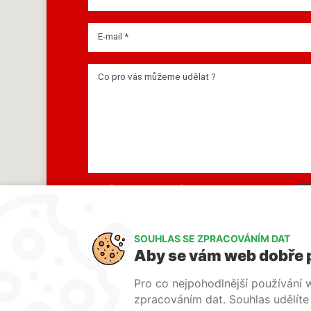
E-mail *
Co pro vás můžeme udělat ?
O VAŠE DATA JE U NÁS
POSTARÁNO.PŘEČTĚTE SI NAŠE
PODMÍNKY PRO
ZPRACOVÁNÍ OS. ÚDAJŮ
.
SOUHLAS SE ZPRACOVÁNÍM DAT
Aby se vám web dobře 
Pro co nejpohodlnější používání
zpracováním dat. Souhlas udělíte k