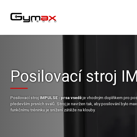
Posilovací stroj 
Posilovací stroj
IMPULSE
-
prsa vsedě
je vhodným doplňkem pro posil
především prsních svalů. Stroj je navržen tak, aby posilování bylo 
funkčnímu tréninku je snížení zátěže na klouby.