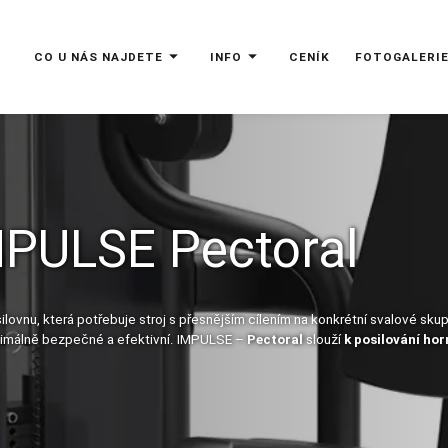
CO U NÁS NAJDETE
INFO
CENÍK
FOTOGALERI
IMPULSE Pectoral
ovnu, která potřebuje stroj s přesnějším cílením na konkrétní svalové skup
maximálně bezpečné a efektivní. IMPULSE –
Pectoral
slouží
k posilování hor