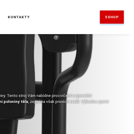
ESHOP
E
KONTAKTY
iny. Tento stroj Vám nabídne procvičení a zpevnění
ní poloviny těla
, zejména však prsních svalů. Výhodou oproti