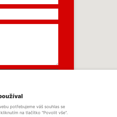
používal
 webu potřebujeme váš souhlas se
liknutím na tlačítko "Povolit vše".