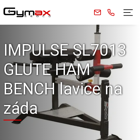
IMPULSE SL7013
GLUTE HAM
BENCH lavice na
záda