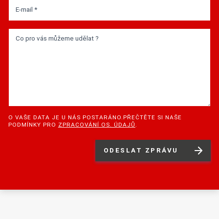
E-mail *
Co pro vás můžeme udělat ?
O VAŠE DATA JE U NÁS POSTARÁNO.PŘEČTĚTE SI NAŠE
PODMÍNKY PRO
ZPRACOVÁNÍ OS. ÚDAJŮ
.