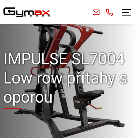
IMPULSE SL7004
Low row přítahy s
oporou