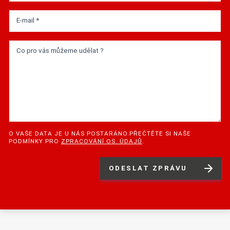
E-mail *
Co pro vás můžeme udělat ?
O VAŠE DATA JE U NÁS POSTARÁNO.PŘEČTĚTE SI NAŠE
PODMÍNKY PRO
ZPRACOVÁNÍ OS. ÚDAJŮ
.