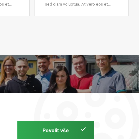
os et
sed diam voluptua. At vero eos et
s et ea
accusam et justo duo dolores et ea
gren, no
rebum. Stet clita kasd gubergren, no
sea…