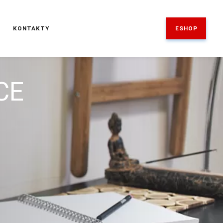
ESHOP
E
KONTAKTY
CE