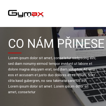
CO NÁM PŘINESE
Lorem ipsum dolor sit amet, consetetur sadipscing elitr,
sed diam nonumy eirmod tempor invidunt ut labore et
dolore magna aliquyam erat, sed diam voluptua. At vero
eos et accusam et justo duo dolores et ea rebum. Stet
clita kasd gubergren, no sea takimata sanctus est
Lorem ipsum dolor sit amet. Lorem ipsum dolor sit
amet, consetetur