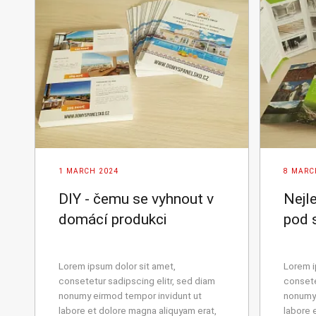
1 MARCH 2024
8 MARC
DIY - čemu se vyhnout v
Nejl
domácí produkci
pod 
Lorem ipsum dolor sit amet,
Lorem i
consetetur sadipscing elitr, sed diam
consete
nonumy eirmod tempor invidunt ut
nonumy 
labore et dolore magna aliquyam erat,
labore 