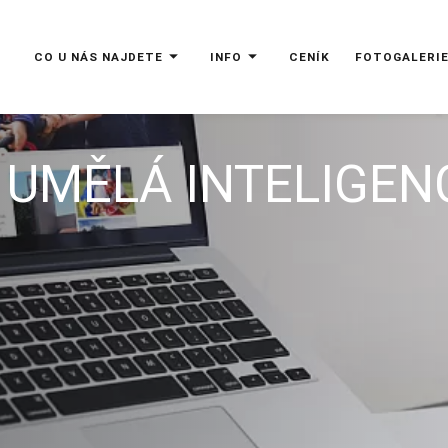
CO U NÁS NAJDETE
INFO
CENÍK
FOTOGALERI
 UMĚLÁ INTELIGEN