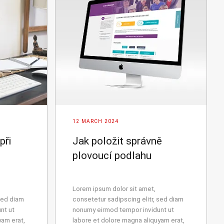
12 MARCH 2024
při
Jak položit správně
plovoucí podlahu
Lorem ipsum dolor sit amet,
sed diam
consetetur sadipscing elitr, sed diam
nt ut
nonumy eirmod tempor invidunt ut
yam erat,
labore et dolore magna aliquyam erat,