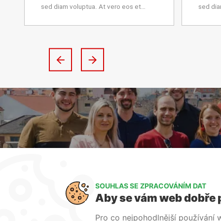
sed diam voluptua. At vero eos et
sed dia
accusam et justo duo dolores et ea
accusam
rebum. Stet clita kasd gubergren, no
rebum. 
sea…
sea…
SOUHLAS SE ZPRACOVÁNÍM DAT
Aby se vám web dobře 
Pro co nejpohodlnější používání