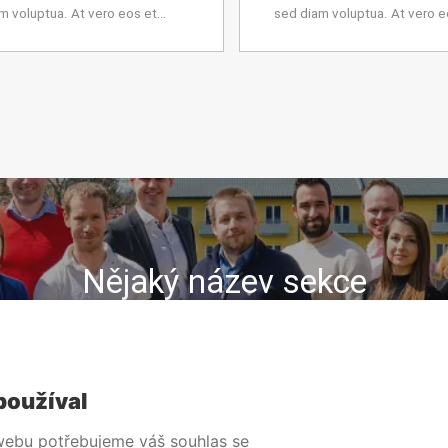
m voluptua. At vero eos et
sed diam voluptua. At vero e
 et justo duo dolores et ea
accusam et justo duo dolore
Stet clita kasd gubergren, no
rebum. Stet clita kasd guber
sea…
Nějaký název sekce
Lorem ipsum dolor sit amet
Ut et massa mi liquam
Pellentesque sit amet sapien
používal
 webu potřebujeme váš souhlas se