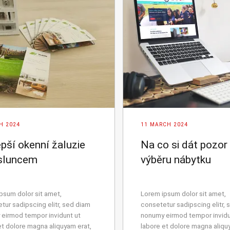
H 2024
11 MARCH 2024
epší okenní žaluzie
Na co si dát pozor 
sluncem
výběru nábytku
psum dolor sit amet,
Lorem ipsum dolor sit amet,
tur sadipscing elitr, sed diam
consetetur sadipscing elitr, 
eirmod tempor invidunt ut
nonumy eirmod tempor invidu
et dolore magna aliquyam erat,
labore et dolore magna aliqu